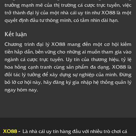
trưởng mạnh mẽ của thị trường cá cược trực tuyến, việc
trở thành đại lý của một nhà cái uy tín như XO88 là một
quyết định đầu tư thông minh, có tầm nhìn dài hạn.
Kết luận
Chương trình đại lý XO88 mang đến một cơ hội kiếm
tiền hấp dẫn, bền vững cho những ai muốn tham gia vào
ngành cá cược trực tuyến. Uy tín của thương hiệu, tỷ lệ
hoa hồng cạnh tranh cùng sản phẩm đa dạng, XO88 là
đối tác lý tưởng để xây dựng sự nghiệp của mình. Đừng
bỏ lỡ cơ hội này, hãy đăng ký gia nhập hệ thống quản lý
ngay hôm nay.
XO88
-
Là nhà cái uy tín hàng đầu với nhiều trò chơi cá