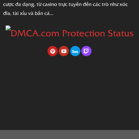
cược đa dạng, từ casino trực tuyến đến các trò như xóc
đĩa, tài xỉu và bắn cá...