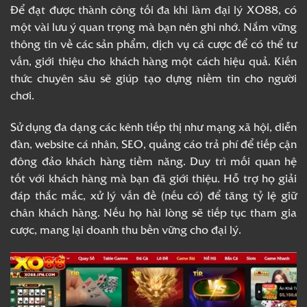
Để đạt được thành công tối đa khi làm đại lý XO88, có
một vài lưu ý quan trọng mà bạn nên ghi nhớ. Nắm vững
thông tin về các sản phẩm, dịch vụ cá cược để có thể tư
vấn, giới thiệu cho khách hàng một cách hiệu quả. Kiến
thức chuyên sâu sẽ giúp tạo dựng niềm tin cho người
chơi.
Sử dụng đa dạng các kênh tiếp thị như mạng xã hội, diễn
đàn, website cá nhân, SEO, quảng cáo trả phí để tiếp cận
đông đảo khách hàng tiềm năng. Duy trì mối quan hệ
tốt với khách hàng mà bạn đã giới thiệu. Hỗ trợ họ giải
đáp thắc mắc, xử lý vấn đề (nếu có) để tăng tỷ lệ giữ
chân khách hàng. Nếu họ hài lòng sẽ tiếp tục tham gia
cược, mang lại doanh thu bền vững cho đại lý.