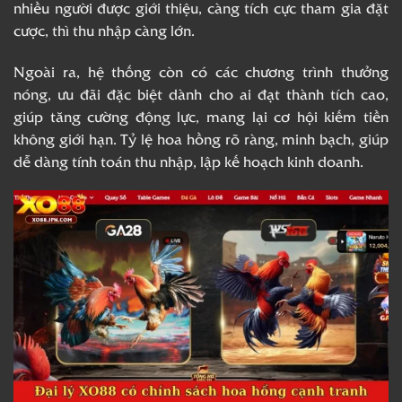
nhiều người được giới thiệu, càng tích cực tham gia đặt
cược, thì thu nhập càng lớn.
Ngoài ra, hệ thống còn có các chương trình thưởng
nóng, ưu đãi đặc biệt dành cho ai đạt thành tích cao,
giúp tăng cường động lực, mang lại cơ hội kiếm tiền
không giới hạn. Tỷ lệ hoa hồng rõ ràng, minh bạch, giúp
dễ dàng tính toán thu nhập, lập kế hoạch kinh doanh.